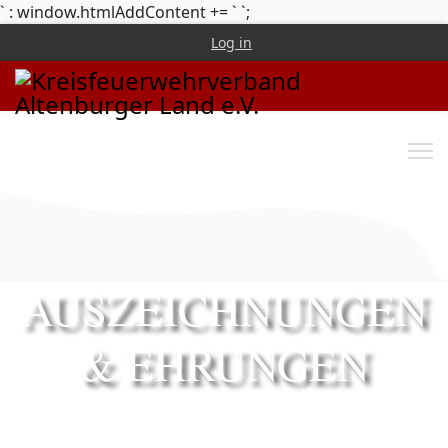
` : window.htmlAddContent += `
`;
Log in
AUSZEICHNUNGEN
& EHRUNGEN