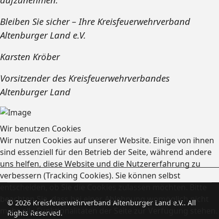
Bleiben Sie sicher – Ihre Kreisfeuerwehrverband
Altenburger Land e.V.
Karsten Kröber
Vorsitzender des Kreisfeuerwehrverbandes
Altenburger Land
Wir benutzen Cookies
Wir nutzen Cookies auf unserer Website. Einige von ihnen
sind essenziell für den Betrieb der Seite, während andere
uns helfen, diese Website und die Nutzererfahrung zu
verbessern (Tracking Cookies). Sie können selbst
entscheiden, ob Sie die Cookies zulassen möchten. Bitte
beachten Sie, dass bei einer Ablehnung womöglich nicht
© 2026 Kreisfeuerwehrverband Altenburger Land e.V.. All
mehr alle Funktionalitäten der Seite zur Verfügung stehen.
Rights Reserved.