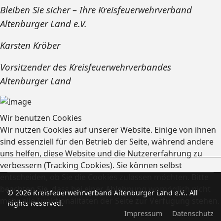
Bleiben Sie sicher – Ihre Kreisfeuerwehrverband
Altenburger Land e.V.
Karsten Kröber
Vorsitzender des Kreisfeuerwehrverbandes
Altenburger Land
Wir benutzen Cookies
Wir nutzen Cookies auf unserer Website. Einige von ihnen
sind essenziell für den Betrieb der Seite, während andere
uns helfen, diese Website und die Nutzererfahrung zu
verbessern (Tracking Cookies). Sie können selbst
entscheiden, ob Sie die Cookies zulassen möchten. Bitte
beachten Sie, dass bei einer Ablehnung womöglich nicht
© 2026 Kreisfeuerwehrverband Altenburger Land e.V.. All
mehr alle Funktionalitäten der Seite zur Verfügung stehen.
Rights Reserved.
Impressum
Datenschutz