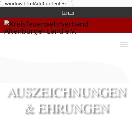
` : window.htmlAddContent += `
`;
Log in
AUSZEICHNUNGEN
& EHRUNGEN